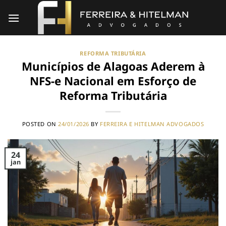
Skip
to
content
REFORMA TRIBUTÁRIA
Municípios de Alagoas Aderem à
NFS-e Nacional em Esforço de
Reforma Tributária
POSTED ON
24/01/2026
BY
FERREIRA E HITELMAN ADVOGADOS
24
jan