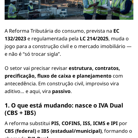
A Reforma Tributária do consumo, prevista na
EC
132/2023
e regulamentada pela
LC 214/2025
, muda o
jogo para a construção civil e o mercado imobiliário —
e não é “só trocar sigla”.
O setor vai precisar revisar
estrutura, contratos,
precificação, fluxo de caixa e planejamento
com
antecedência. Em construção civil, improviso vira
aditivo… e aqui, vira
passivo
.
1. O que está mudando: nasce o IVA Dual
(CBS + IBS)
A reforma substitui
PIS, COFINS, ISS, ICMS e IPI
por
CBS (federal)
e
IBS (estadual/municipal)
, formando o