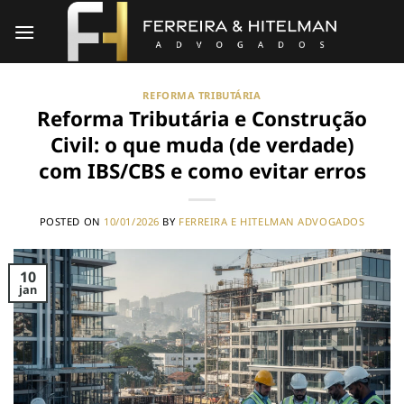
Skip
to
content
REFORMA TRIBUTÁRIA
Reforma Tributária e Construção
Civil: o que muda (de verdade)
com IBS/CBS e como evitar erros
POSTED ON
10/01/2026
BY
FERREIRA E HITELMAN ADVOGADOS
10
jan