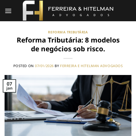
Skip
to
content
REFORMA TRIBUTÁRIA
Reforma Tributária: 8 modelos
de negócios sob risco.
POSTED ON
07/01/2026
BY
FERREIRA E HITELMAN ADVOGADOS
07
jan