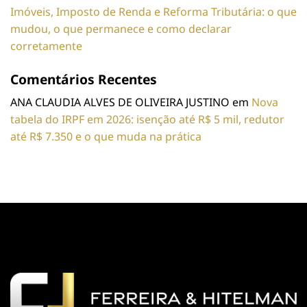
Imóveis, Imposto de Renda e Reforma Tributária: o que
mudou, o que permanece e como declarar
corretamente
Comentários Recentes
ANA CLAUDIA ALVES DE OLIVEIRA JUSTINO
em
Nova
tabela do IRPF em 2026: isenção até R$ 5 mil, redutor
até R$ 7.350 e o que muda na prática