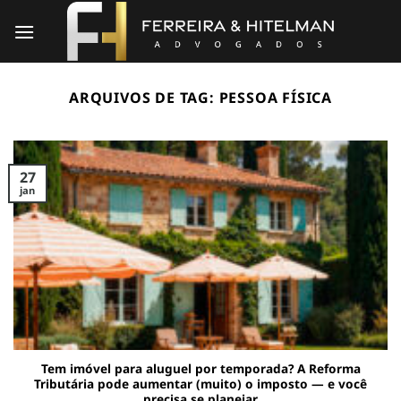
Skip
to
content
ARQUIVOS DE TAG:
PESSOA FÍSICA
27
jan
Tem imóvel para aluguel por temporada? A Reforma
Tributária pode aumentar (muito) o imposto — e você
precisa se planejar