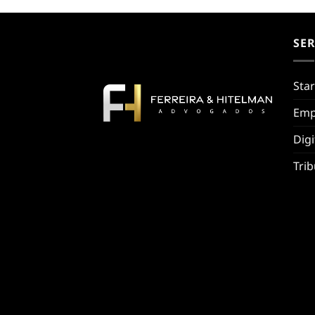
SE
Sta
Emp
Digi
Trib