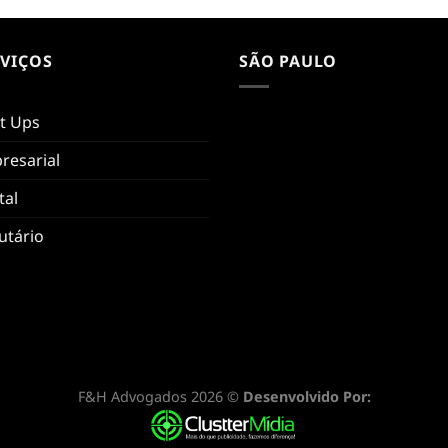
RVIÇOS
SÃO PAULO
rt Ups
resarial
tal
utário
F&H Advogados 2026 ©
Desenvolvido Por: