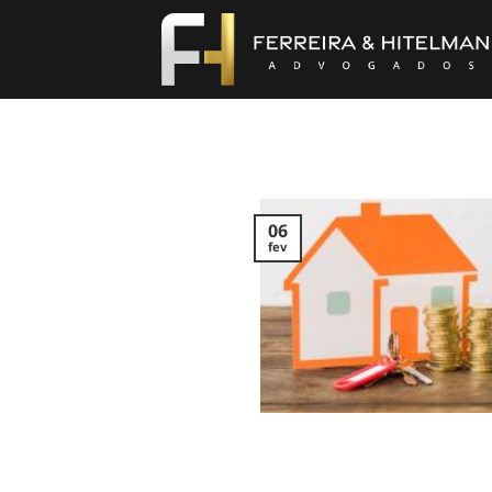
Skip
to
content
06
fev