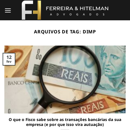
Skip
to
content
ARQUIVOS DE TAG:
DIMP
12
fev
O que o Fisco sabe sobre as transações bancárias da sua
empresa (e por que isso vira autuação)