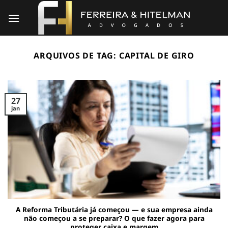
Skip
to
content
ARQUIVOS DE TAG:
CAPITAL DE GIRO
27
jan
A Reforma Tributária já começou — e sua empresa ainda
não começou a se preparar? O que fazer agora para
proteger caixa e margem